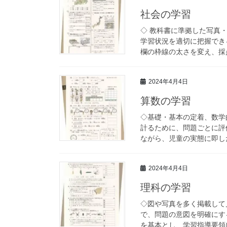
社会の学習
◇ 教科書に準拠した写真
学習状況を適切に把握でき
欄の枠線の太さを変え、採点
2024年4月4日
算数の学習
◇基礎・基本の定着、数学
計るために、問題ごとに評
ながら、児童の実態に即した
2024年4月4日
理科の学習
◇図や写真を多く掲載して
で、問題の意図を明確にす
を基本とし、学習指導要領に