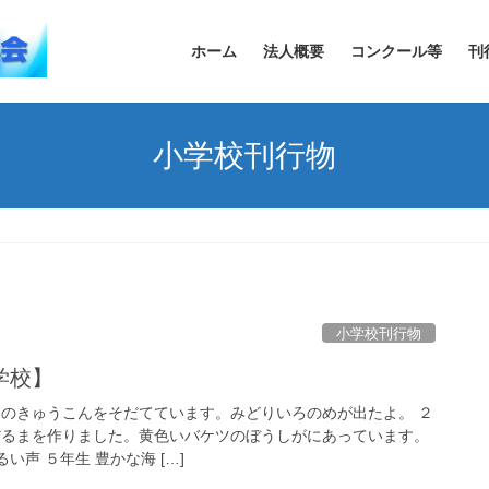
ホーム
法人概要
コンクール等
刊
小学校刊行物
小学校刊行物
学校】
スのきゅうこんをそだてています。みどりいろのめが出たよ。 ２
だるまを作りました。黄色いバケツのぼうしがにあっています。
い声 ５年生 豊かな海 […]