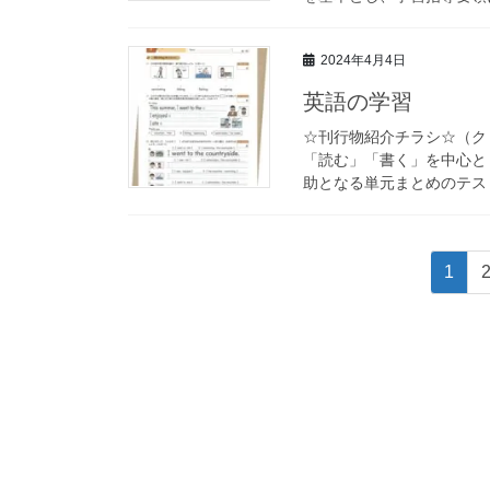
2024年4月4日
英語の学習
☆刊行物紹介チラシ☆（ク
「読む」「書く」を中心と
助となる単元まとめのテスト
投
固
1
稿
定
ペ
の
ー
ペ
ジ
ー
ジ
送