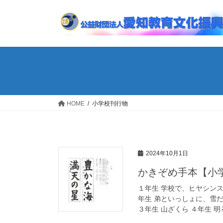
コ
ナ
ン
ビ
テ
ゲ
ン
ー
ツ
シ
へ
ョ
ス
ン
キ
に
ッ
移
HOME
小学校刊行物
プ
動
2024年10月1日
かきぞめ手本【小
１年生 学校で、ヒヤシン
年生 弟といっしょに、雪
３年生 山ざくら ４年生 明る