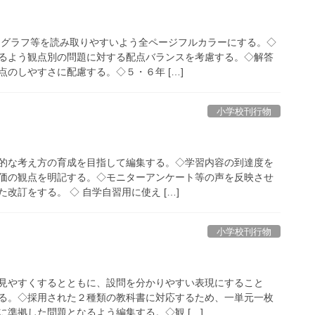
・グラフ等を読み取りやすいよう全ページフルカラーにする。◇
るよう観点別の問題に対する配点バランスを考慮する。◇解答
のしやすさに配慮する。◇５・６年 […]
小学校刊行物
的な考え方の育成を目指して編集する。◇学習内容の到達度を
価の観点を明記する。◇モニターアンケート等の声を反映させ
改訂をする。 ◇ 自学自習用に使え […]
小学校刊行物
見やすくするとともに、設問を分かりやすい表現にすること
る。◇採用された２種類の教科書に対応するため、一単元一枚
準拠した問題となるよう編集する。◇観 […]