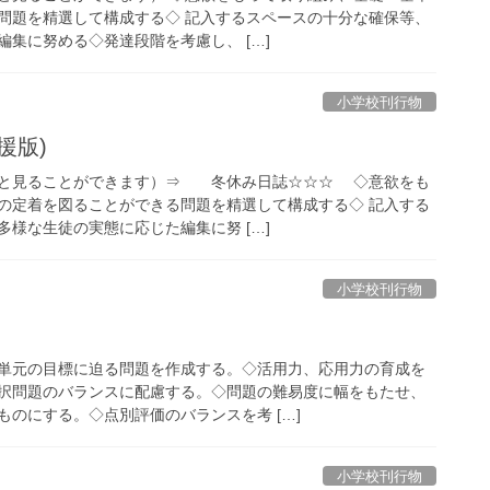
問題を精選して構成する◇ 記入するスペースの十分な確保等、
集に努める◇発達段階を考慮し、 […]
小学校刊行物
援版)
ると見ることができます）⇒ 冬休み日誌☆☆☆ ◇意欲をも
の定着を図ることができる問題を精選して構成する◇ 記入する
様な生徒の実態に応じた編集に努 […]
小学校刊行物
単元の目標に迫る問題を作成する。◇活用力、応用力の育成を
択問題のバランスに配慮する。◇問題の難易度に幅をもたせ、
のにする。◇点別評価のバランスを考 […]
小学校刊行物