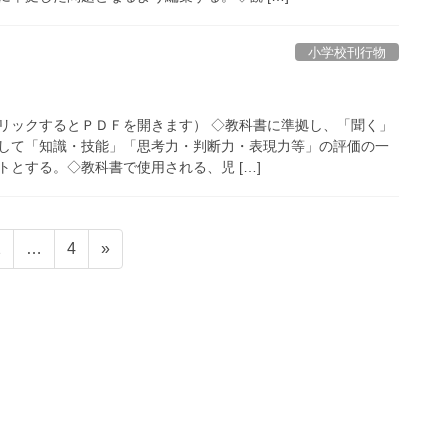
小学校刊行物
リックするとＰＤＦを開きます） ◇教科書に準拠し、「聞く」
して「知識・技能」「思考力・判断力・表現力等」の評価の一
とする。◇教科書で使用される、児 […]
固
固
2
…
4
»
定
定
ペ
ペ
ー
ー
ジ
ジ