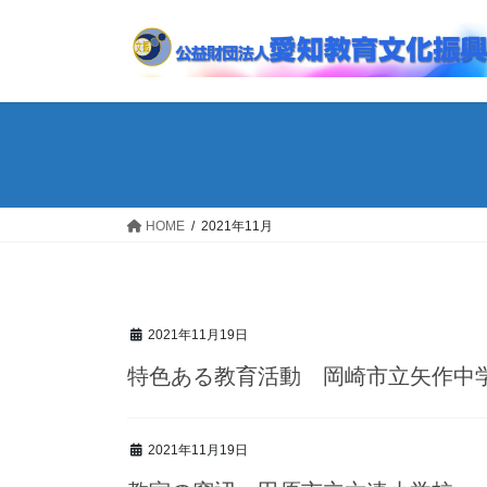
コ
ナ
ン
ビ
テ
ゲ
ン
ー
ツ
シ
へ
ョ
ス
ン
キ
に
ッ
移
HOME
2021年11月
プ
動
2021年11月19日
特色ある教育活動 岡崎市立矢作中
2021年11月19日