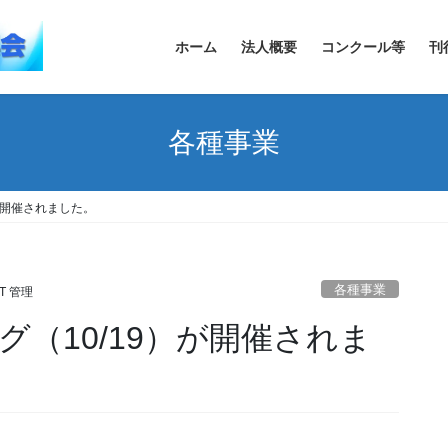
ホーム
法人概要
コンクール等
刊
各種事業
が開催されました。
各種事業
CT 管理
（10/19）が開催されま