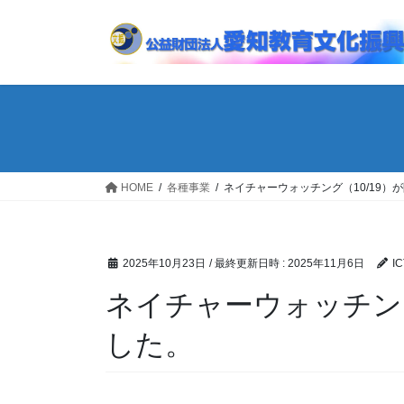
コ
ナ
ン
ビ
テ
ゲ
ン
ー
ツ
シ
へ
ョ
ス
ン
キ
に
ッ
移
HOME
各種事業
ネイチャーウォッチング（10/19）
プ
動
2025年10月23日
/ 最終更新日時 :
2025年11月6日
I
ネイチャーウォッチング
した。