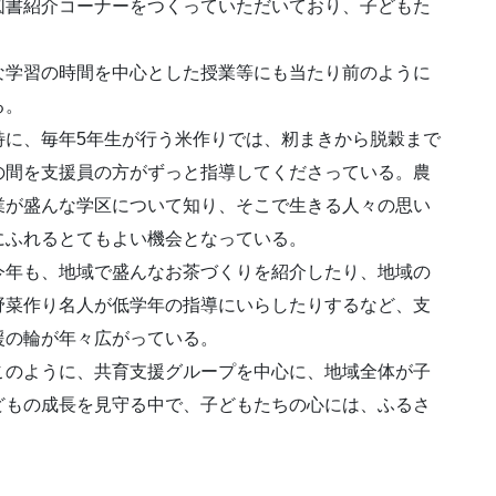
図書紹介コーナーをつくっていただいており、子どもた
な学習の時間を中心とした授業等にも当たり前のように
る。
特に、毎年5年生が行う
米作りでは、籾まきから脱穀まで
の間を支援員の方がずっと指導してくださっている。農
業が盛んな学区について知り、そこで生きる人々の思い
にふれるとてもよい機会となっている。
今年も、地域で盛んなお茶づくりを紹介したり、地域の
野菜作り名人が低学年の指導にいらしたりするなど、支
援の輪が年々広がっている。
このように、共育支援グループを中心に、地域全体が子
どもの成長を見守る中で、子どもたちの心には、ふるさ