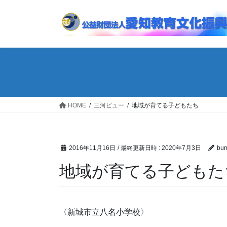
コ
ナ
ン
ビ
テ
ゲ
ン
ー
ツ
シ
へ
ョ
ス
ン
キ
に
ッ
移
HOME
三河ビュー
地域が育てる子どもたち
プ
動
2016年11月16日
/ 最終更新日時 :
2020年7月3日
bun
地域が育てる子どもた
〈新城市立八名小学校〉