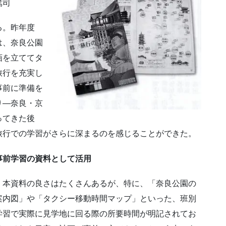
司
る。昨年度
は、奈良公園
画を立ててタ
旅行を充実し
事前に準備を
り―奈良・京
ってきた後
旅行での学習がさらに深まるのを感じることができた。
として活用
本資料の良さはたくさんあるが、特に、「奈良公園の
案内図」や「タクシー移動時間マップ」といった、班別
学習で実際に見学地に回る際の所要時間が明記されてお