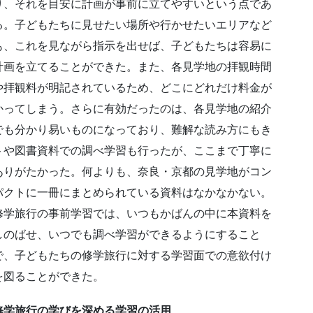
り、それを目安に計画が事前に立てやすいという点であ
る。子どもたちに見せたい場所や行かせたいエリアなど
も、これを見ながら指示を出せば、子どもたちは容易に
計画を立てることができた。また、各見学地の拝観時間
や拝観料が明記されているため、どこにどれだけ料金が
かってしまう。さらに有効だったのは、各見学地の紹介
でも分かり易いものになっており、難解な読み方にもき
トや図書資料での調べ学習も行ったが、ここまで丁寧に
ありがたかった。何よりも、奈良・京都の見学地がコン
パクトに一冊にまとめられている資料はなかなかない。
修学旅行の事前学習では、いつもかばんの中に本資料を
しのばせ、いつでも調べ学習ができるようにすること
で、子どもたちの修学旅行に対する学習面での意欲付け
を図ることができた。
修学旅行の学びを深める学習の活用