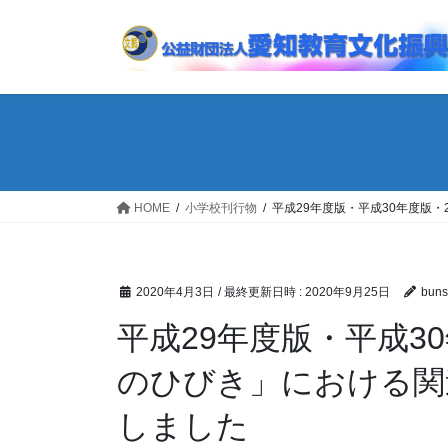
コ
ナ
ン
ビ
テ
ゲ
ン
ー
ツ
シ
へ
ョ
ス
ン
キ
に
ッ
移
HOME
小学校刊行物
平成29年度版・平成30年度版
プ
動
2020年4月3日
/ 最終更新日時 :
2020年9月25日
buns
平成29年度版・平成3
のひびき」における関
しました