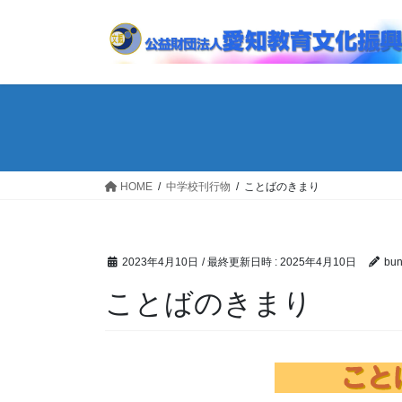
コ
ナ
ン
ビ
テ
ゲ
ン
ー
ツ
シ
へ
ョ
ス
ン
キ
に
ッ
移
HOME
中学校刊行物
ことばのきまり
プ
動
2023年4月10日
/ 最終更新日時 :
2025年4月10日
bun
ことばのきまり